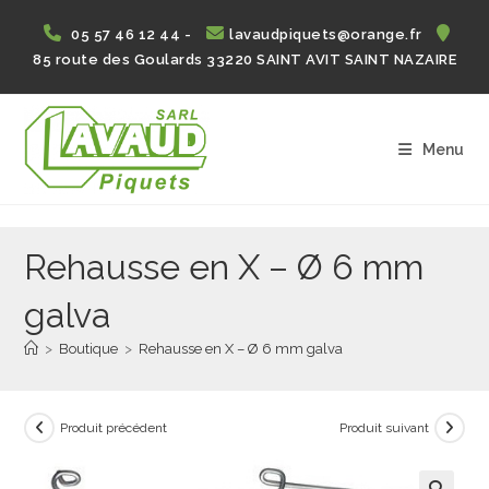
Skip
05 57 46 12 44 -
lavaudpiquets@orange.fr
to
85 route des Goulards 33220 SAINT AVIT SAINT NAZAIRE
content
Menu
Rehausse en X – Ø 6 mm
galva
>
Boutique
>
Rehausse en X – Ø 6 mm galva
Produit précédent
Produit suivant