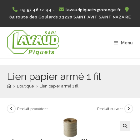
Skip
05 57 46 12 44 -
lavaudpiquets@orange.fr
to
85 route des Goulards 33220 SAINT AVIT SAINT NAZAIRE
content
Menu
Lien papier armé 1 fil
>
Boutique
>
Lien papier armé 1 fil
Produit précédent
Produit suivant