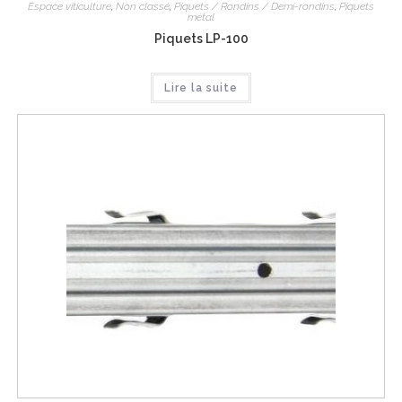
Espace viticulture
,
Non classé
,
Piquets / Rondins / Demi-rondins
,
Piquets
métal
Piquets LP-100
Lire la suite