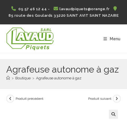
Skip
05 57 46 12 44 -
lavaudpiquets@orange.fr
to
85 route des Goulards 33220 SAINT AVIT SAINT NAZAIRE
content
Menu
Agrafeuse autonome à gaz
>
Boutique
>
Agrafeuse autonome à gaz
Produit précédent
Produit suivant