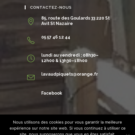
CONTACTEZ-NOUS
85, route des Goulards 33 220 St
Avit St Nazaire
05 57 46 12 44
lundi au vendredi : 08h30–
12h00 & 13h30–18h00
S’ouvre
lavaudpiquets@orange.fr
dans
votre
application
Facebook
Nous utilisons des cookies pour vous garantir la meilleure
expérience sur notre site web. Si vous continuez à utiliser ce
Tous droits réservés Lavaud Piquets - Création :
Distinguez-vous.com
-
site, nous supposerons que vous en êtes satisfait.