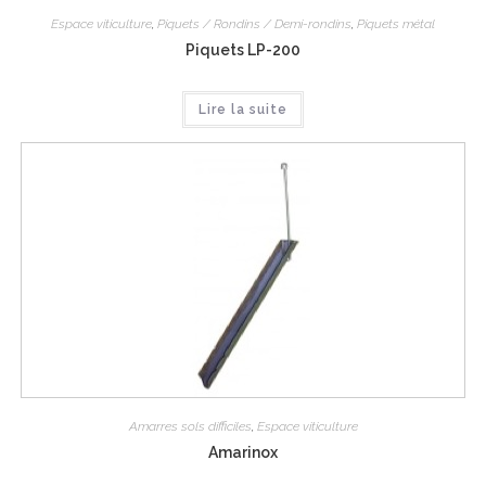
Espace viticulture
,
Piquets / Rondins / Demi-rondins
,
Piquets métal
Piquets LP-200
Lire la suite
Amarres sols difficiles
,
Espace viticulture
Amarinox