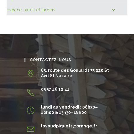
Espace parcs et jardins
CONTACTEZ-NOUS
85, route des Goulards 33 220 St
Avit St Nazaire
05 57 46 12 44
lundi au vendredi : 08h30–
12h00 & 13h30–18h00
S’ouvre
lavaudpiquets@orange.fr
dans