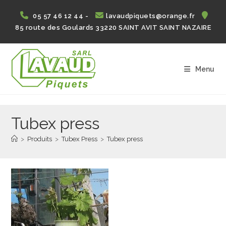
Skip
05 57 46 12 44 -
lavaudpiquets@orange.fr
to
85 route des Goulards 33220 SAINT AVIT SAINT NAZAIRE
content
Menu
Tubex press
>
Produits
>
Tubex Press
>
Tubex press