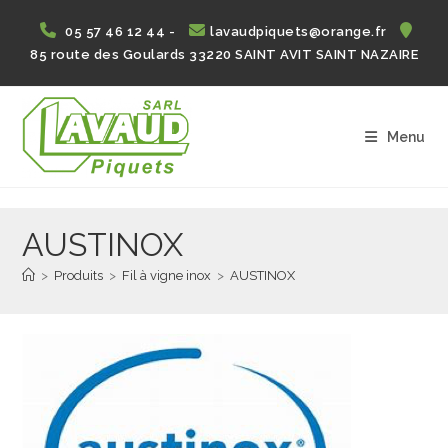
Skip
05 57 46 12 44 -
lavaudpiquets@orange.fr
to
85 route des Goulards 33220 SAINT AVIT SAINT NAZAIRE
content
Menu
AUSTINOX
>
Produits
>
Fil à vigne inox
>
AUSTINOX