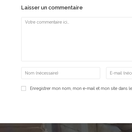
Laisser un commentaire
Comment
Enter
Enter
your
your
name
email
Enregistrer mon nom, mon e-mail et mon site dans l
or
address
username
to
to
comment
comment