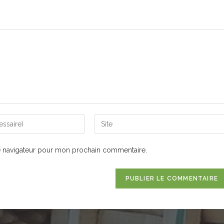
Saisir
l’URL
de
e navigateur pour mon prochain commentaire.
votre
site
(facultatif)