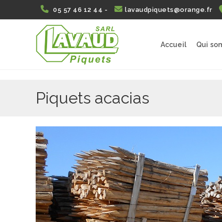
Skip
05 57 46 12 44 -
lavaudpiquets@orange.fr
to
content
Accueil
Qui so
Piquets acacias